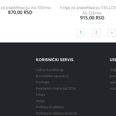
a za plastifikaciju A4 100mic
Folija za plastifikaciju FELL
870,00 RSD
A5 125mic
915,00 RSD
1
2
>
KORISNIČKI SERVIS
US
Uslovi korišćenja
Saj
Korisničko uputstvo
pra
Kontakt
upl
Reklamni materijal 2024
ned
Misija
Vizija
Politika kvaliteta
Politika kvaliteta životne