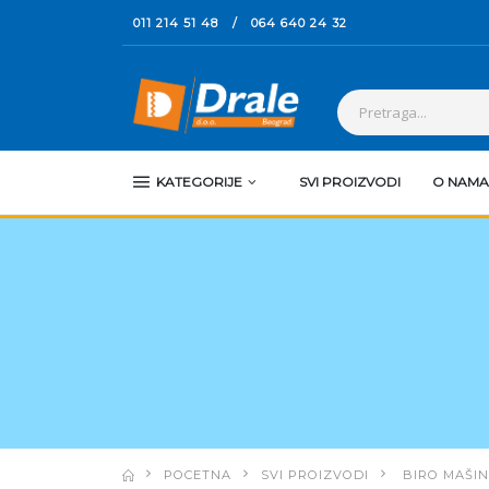
011 214 51 48
/
064 640 24 32
KATEGORIJE
SVI PROIZVODI
O NAMA
POCETNA
SVI PROIZVODI
BIRO MAŠIN