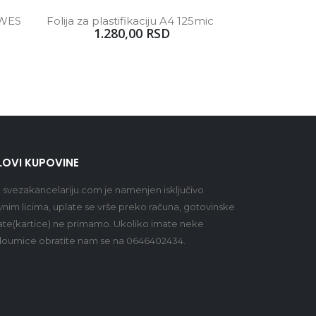
OWES 
Folija za plastifikaciju A4 125mic 
1.280,00 RSD
LOVI KUPOVINE
t
svezakancelariju.com
je namenjen isključivo
vnim licima, uplate se vrše preko računa, gotovinske
ate(kartice) ne primamo. Ukoliko imate neke
oumice obratite nam se na 0646402434.