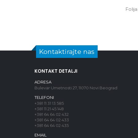
Folij
Kontaktirajte nas
KONTAKT DETALJI
ADRESA
Bulevar Umetnosti 27, 11070 Novi Beograd
TELEFONI
+381 11 31 13 585
+381 11 21 45 148
+381 64 64 02 432
+381 64 64 02 433
+381 64 64 02 435
EMAIL