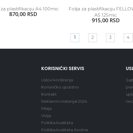
a za plastifikaciju A4 100mic
Folija za plastifikaciju FELL
870,00 RSD
A5 125mic
915,00 RSD
1
2
3
4
KORISNIČKI SERVIS
US
Uslovi korišćenja
Saj
Korisničko uputstvo
pra
Kontakt
upl
Reklamni materijal 2024
ned
Misija
Vizija
Politika kvaliteta
Politika kvaliteta životne