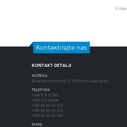
Folij
Kontaktirajte nas
KONTAKT DETALJI
ADRESA
Bulevar Umetnosti 27, 11070 Novi Beograd
TELEFONI
+381 11 31 13 585
+381 11 21 45 148
+381 64 64 02 432
+381 64 64 02 433
+381 64 64 02 435
EMAIL