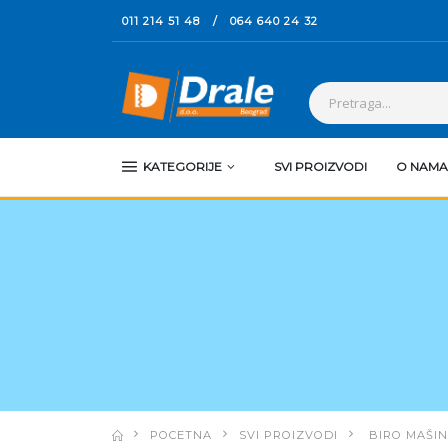
011 214 51 48
/
064 640 24 32
KATEGORIJE
SVI PROIZVODI
O NAMA
POCETNA
SVI PROIZVODI
BIRO MAŠIN