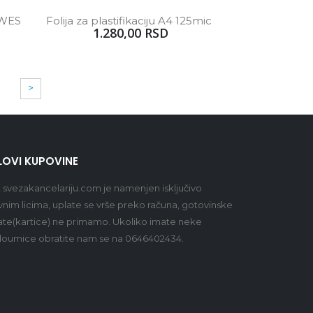
OWES 
Folija za plastifikaciju A4 125mic 
1.280,00 RSD
>
LOVI KUPOVINE
t
svezakancelariju.com
je namenjen isključivo
vnim licima, uplate se vrše preko računa, gotovinske
ate(kartice) ne primamo. Ukoliko imate neke
oumice obratite nam se na 0646402434.