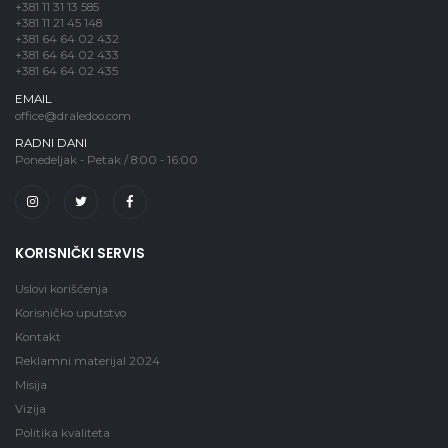
+381 11 31 13 585
+381 11 21 45 148
+381 64 64 02 432
+381 64 64 02 433
+381 64 64 02 435
EMAIL
office@draledoo.com
RADNI DANI
Ponedeljak - Petak / 8:00 - 16:00
KORISNIČKI SERVIS
Uslovi korišćenja
Korisničko uputstvo
Kontakt
Reklamni materijal 2024
Misija
Vizija
Politika kvaliteta