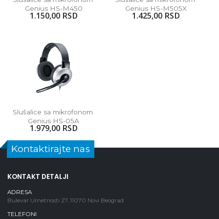
Genius HS-M450
Genius HS-M505X
1.150,00 RSD
1.425,00 RSD
Slušalice sa mikrofonom 
Genius HS-05A
1.979,00 RSD
Kontaktirajte nas
KONTAKT DETALJI
ADRESA
Bulevar Umetnosti 27, 11070 Novi Beograd
TELEFONI