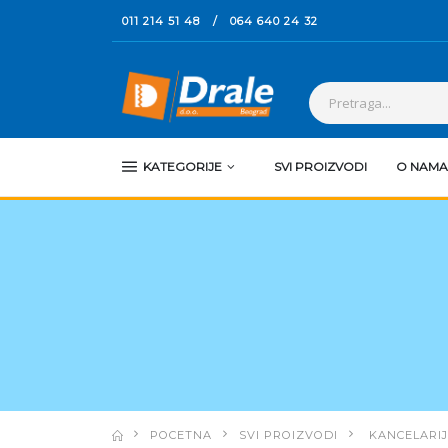
011 214 51 48
/
064 640 24 32
KATEGORIJE
SVI PROIZVODI
O NAMA
POCETNA
SVI PROIZVODI
KANCELARIJ