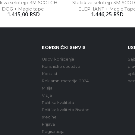
ak za selotejp 3M SCOTCH 
Stalak za selotejp 3M SCOT
DOG + Magic tape 
ELEPHANT + Magic Tap
1.415,00 RSD
1.446,25 RSD
KORISNIČKI SERVIS
US
Uslovi korišćenja
Saj
Korisničko uputstvo
pra
Kontakt
upl
Reklamni materijal 2024
ned
Misija
Vizija
Politika kvaliteta
Politika kvaliteta životne
sredine
Prijava
Registracija