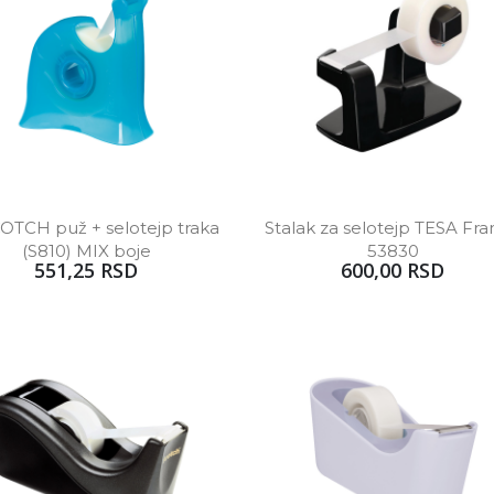
OTCH puž + selotejp traka 
Stalak za selotejp TESA Fra
(S810) MIX boje
53830
551,25 RSD
600,00 RSD