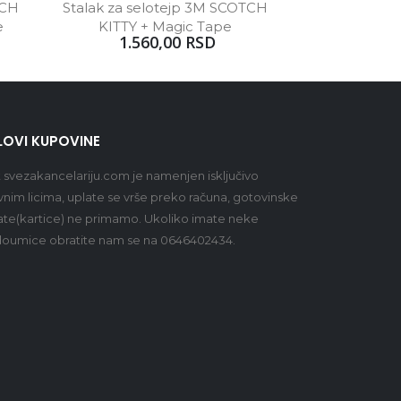
CH 
Stalak za selotejp 3M SCOTCH 
e
KITTY + Magic Tape 
1.560,00 RSD
LOVI KUPOVINE
t
svezakancelariju.com
je namenjen isključivo
vnim licima, uplate se vrše preko računa, gotovinske
ate(kartice) ne primamo. Ukoliko imate neke
oumice obratite nam se na 0646402434.