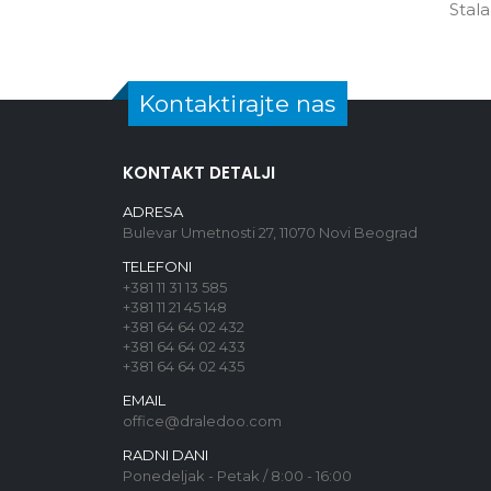
Stal
Kontaktirajte nas
KONTAKT DETALJI
ADRESA
Bulevar Umetnosti 27, 11070 Novi Beograd
TELEFONI
+381 11 31 13 585
+381 11 21 45 148
+381 64 64 02 432
+381 64 64 02 433
+381 64 64 02 435
EMAIL
office@draledoo.com
RADNI DANI
Ponedeljak - Petak / 8:00 - 16:00