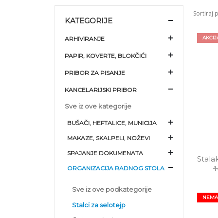
Sortiraj 
KATEGORIJE
AKCIJ
ARHIVIRANJE
PAPIR, KOVERTE, BLOKČIĆI
PRIBOR ZA PISANJE
KANCELARIJSKI PRIBOR
Sve iz ove kategorije
BUŠAČI, HEFTALICE, MUNICIJA
MAKAZE, SKALPELI, NOŽEVI
SPAJANJE DOKUMENATA
Stala
1
ORGANIZACIJA RADNOG STOLA
Sve iz ove podkategorije
NEMA
Stalci za selotejp