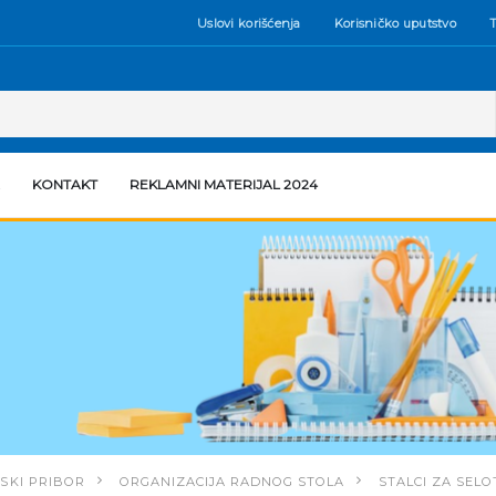
Uslovi korišćenja
Korisničko uputstvo
T
KONTAKT
REKLAMNI MATERIJAL 2024
SKI PRIBOR
ORGANIZACIJA RADNOG STOLA
STALCI ZA SELO