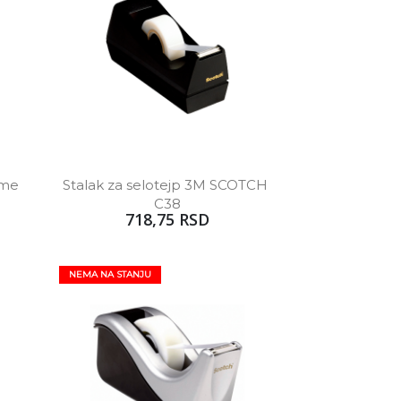
me 
Stalak za selotejp 3M SCOTCH 
C38
718,75 RSD
NEMA NA STANJU