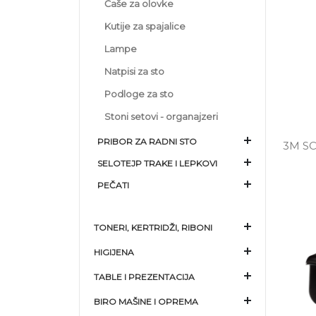
Čaše za olovke
Kutije za spajalice
Lampe
Natpisi za sto
Podloge za sto
Stoni setovi - organajzeri
PRIBOR ZA RADNI STO
3M SC
SELOTEJP TRAKE I LEPKOVI
PEČATI
TONERI, KERTRIDŽI, RIBONI
HIGIJENA
TABLE I PREZENTACIJA
BIRO MAŠINE I OPREMA