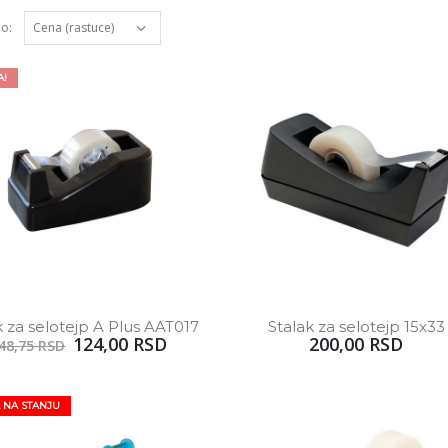
po:
A!
k za selotejp A Plus AAT017
Stalak za selotejp 15x33
124,00 RSD
200,00 RSD
48,75 RSD
 NA STANJU