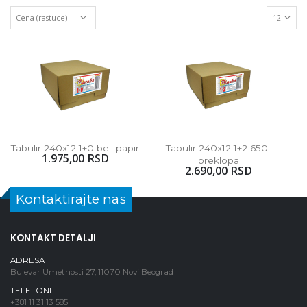
Tabulir 240x12 1+0 beli papir
Tabulir 240x12 1+2 650 
1.975,00 RSD
preklopa
2.690,00 RSD
Kontaktirajte nas
KONTAKT DETALJI
ADRESA
Bulevar Umetnosti 27, 11070 Novi Beograd
TELEFONI
+381 11 31 13 585