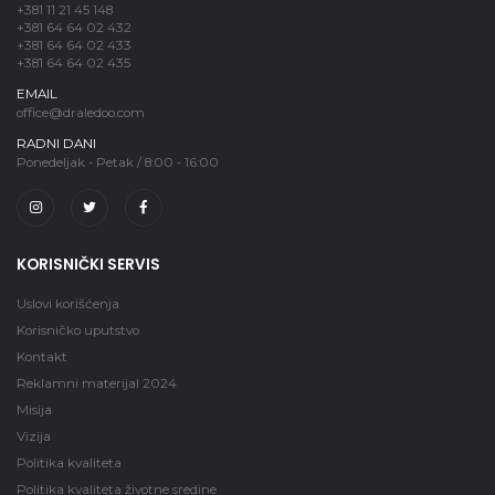
+381 11 21 45 148
+381 64 64 02 432
+381 64 64 02 433
+381 64 64 02 435
EMAIL
office@draledoo.com
RADNI DANI
Ponedeljak - Petak / 8:00 - 16:00
KORISNIČKI SERVIS
Uslovi korišćenja
Korisničko uputstvo
Kontakt
Reklamni materijal 2024
Misija
Vizija
Politika kvaliteta
Politika kvaliteta životne sredine