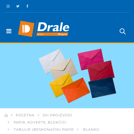
POCETNA
SVI PROIZVODI
PAPIR, KOVERTE, BLOKČIĆI
TABULIR (BESKONAČNI) PAPIR
BLANKO