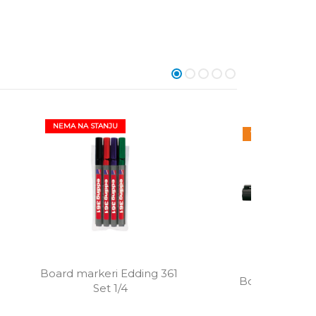
NEMA NA STANJU
VIŠE BOJA
Board markeri Edding 361 
Board marker
Set 1/4