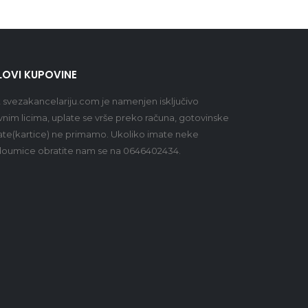
LOVI KUPOVINE
t
svezakancelariju.com
je namenjen isključivo
vnim licima, uplate se vrše preko računa, gotovinske
ate(kartice) ne primamo. Ukoliko imate neke
oumice obratite nam se na 0646402434.