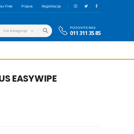
ax Free
Prijava
Registracija
POZOVITE NAS
011 311 35 85
US EASYWIPE