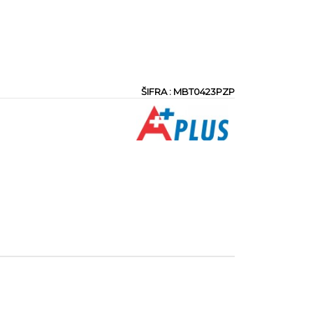
ŠIFRA : MBT0423PZP