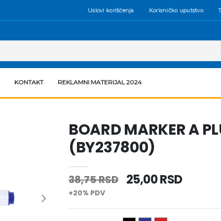
Uslovi korišćenja
Korisničko uputstvo
T
KONTAKT
REKLAMNI MATERIJAL 2024
BOARD MARKER A PL
(BY237800)
25,00 RSD
38,75 RSD
+20% PDV