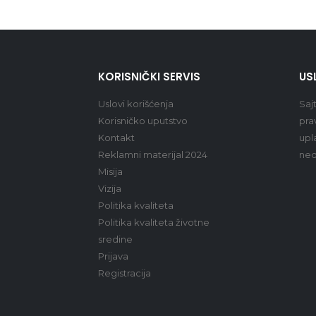
KORISNIČKI SERVIS
US
Uslovi korišćenja
Saj
Korisničko uputstvo
pra
Kontakt
upl
Reklamni materijal 2024
ned
Misija
Vizija
Politika kvaliteta
Politika kvaliteta životne
sredine
Prijava
Registracija