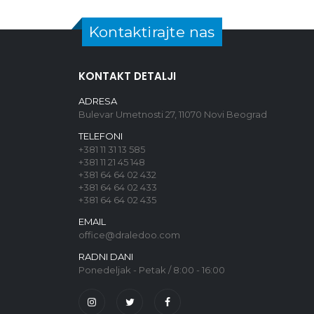
Kontaktirajte nas
KONTAKT DETALJI
ADRESA
Bulevar Umetnosti 27, 11070 Novi Beograd
TELEFONI
+381 11 31 13 585
+381 11 21 45 148
+381 64 64 02 432
+381 64 64 02 433
+381 64 64 02 435
EMAIL
office@draledoo.com
RADNI DANI
Ponedeljak - Petak / 8:00 - 16:00