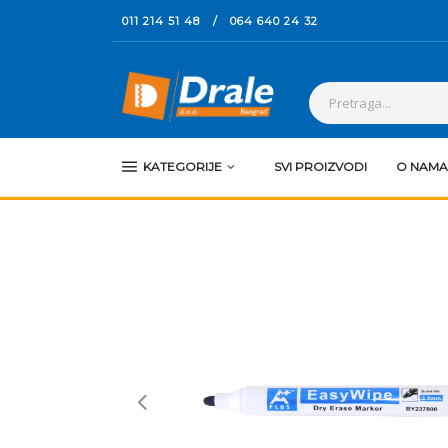
011 214 51 48
/
064 640 24 32
KATEGORIJE
SVI PROIZVODI
O NAMA