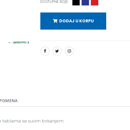
DOSTUPNE BOJE:
DODAJ U KORPU
SHARE:
POMENA
im tablama sa suvim brisanjem