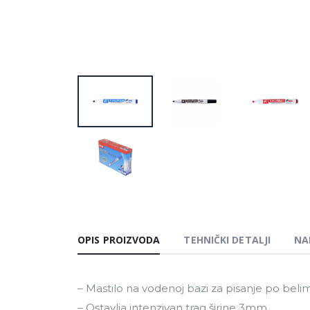
OPIS PROIZVODA
TEHNIČKI DETALJI
NA
– Mastilo na vodenoj bazi za pisanje po bel
– Ostavlja intenzivan trag širine 3mm